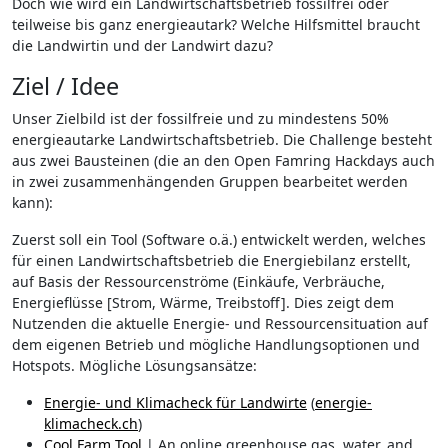
Doch wie wird ein Landwirtschaftsbetrieb fossilfrei oder
teilweise bis ganz energieautark? Welche Hilfsmittel braucht
die Landwirtin und der Landwirt dazu?
Ziel / Idee
Unser Zielbild ist der fossilfreie und zu mindestens 50%
energieautarke Landwirtschaftsbetrieb. Die Challenge besteht
aus zwei Bausteinen (die an den Open Famring Hackdays auch
in zwei zusammenhängenden Gruppen bearbeitet werden
kann):
Zuerst soll ein Tool (Software o.ä.) entwickelt werden, welches
für einen Landwirtschaftsbetrieb die Energiebilanz erstellt,
auf Basis der Ressourcenströme (Einkäufe, Verbräuche,
Energieflüsse [Strom, Wärme, Treibstoff]. Dies zeigt dem
Nutzenden die aktuelle Energie- und Ressourcensituation auf
dem eigenen Betrieb und mögliche Handlungsoptionen und
Hotspots. Mögliche Lösungsansätze:
Energie- und Klimacheck für Landwirte
(
energie-
klimacheck.ch
)
Cool Farm Tool
| An online greenhouse gas, water, and