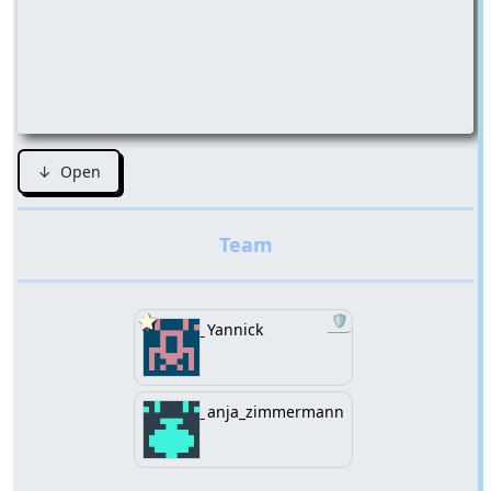
↓ Open
🛡️
Yannick
anja_zimmermann