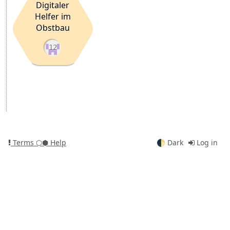
Digitaler
Helfer im
Obstbau
12
Terms
⬡⬢ Help
🌓
Dark
Log in