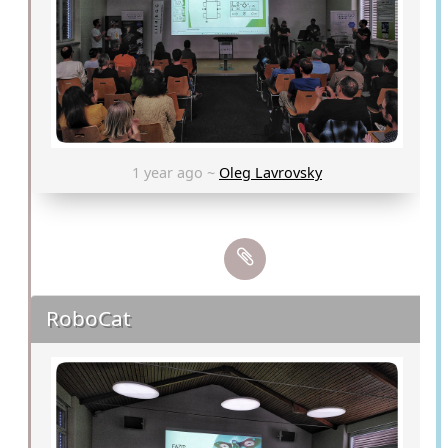
1 year ago ~
Oleg Lavrovsky
RoboCat