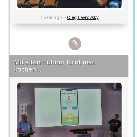
1 year ago ~
Oleg Lavrovsky
Mit alten Hühner lernt man
kochen...