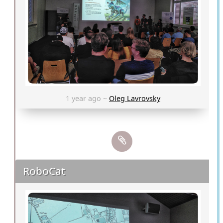
1 year ago ~
Oleg Lavrovsky
RoboCat