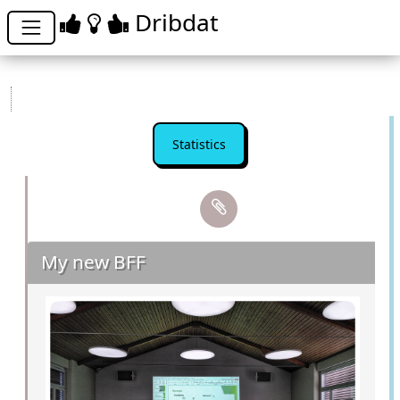
Dribdat
Statistics
My new BFF