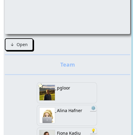
↓ Open
pgloor
⚙️
Alina Hafner
💡
Fjona Kadiu